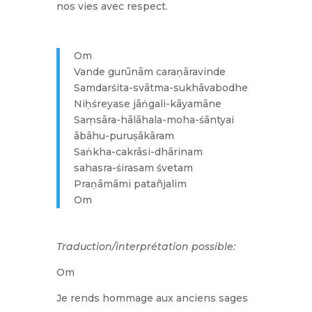
nos vies avec respect.
Om
Vande gurūnām caraṇāravinde
Samdarśita-svātma-sukhāvabodhe
Niḥśreyase jāṅgali-kāyamāne
Saṃsāra-hālāhala-moha-śāntyai
ābāhu-puruṣākāram
Saṅkha-cakrāsi-dhārinam
sahasra-śirasam śvetam
Praṇāmāmi patañjalim
Om
Traduction/interprétation possible:
Om
Je rends hommage aux anciens sages