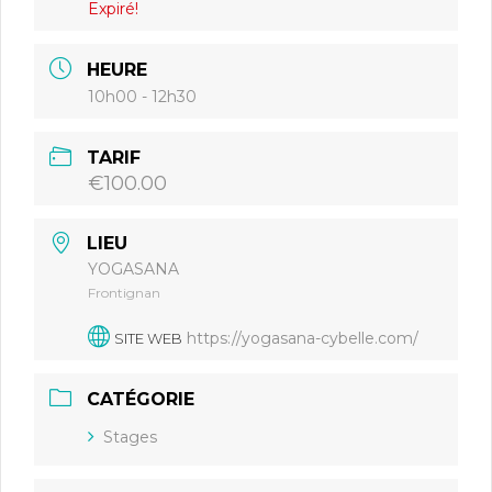
Expiré!
HEURE
10h00 - 12h30
TARIF
€100.00
LIEU
YOGASANA
Frontignan
https://yogasana-cybelle.com/
SITE WEB
CATÉGORIE
Stages