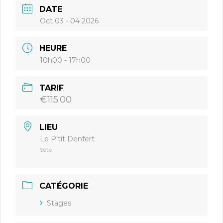
DATE
Oct 03 - 04 2026
HEURE
10h00 - 17h00
TARIF
€115.00
LIEU
Le P'tit Denfert
Sète
CATÉGORIE
Stages