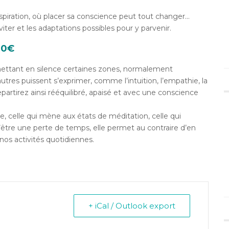
respiration, où placer sa conscience peut tout changer…
viter et les adaptations possibles pour y parvenir.
 20€
é mettant en silence certaines zones, normalement
utres puissent s’exprimer, comme l’intuition, l’empathie, la
rtirez ainsi rééquilibré, apaisé et avec une conscience
, celle qui mène aux états de méditation, celle qui
tre une perte de temps, elle permet au contraire d’en
os activités quotidiennes.
+ iCal / Outlook export